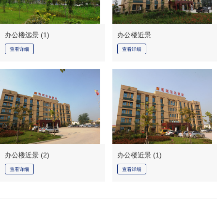
办公楼远景 (1)
办公楼近景
查看详细
查看详细
办公楼近景 (2)
办公楼近景 (1)
查看详细
查看详细