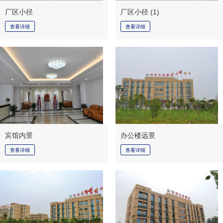
厂区小径
厂区小径 (1)
查看详细
查看详细
宾馆内景
办公楼远景
查看详细
查看详细