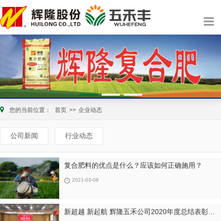
您的当前位置：
首页
>>
企业动态
公司新闻
行业动态
复合肥料的优点是什么？应该如何正确施用？
2021-03-08
新超越 新起航 辉隆五禾公司2020年度总结表彰大会精彩纷呈