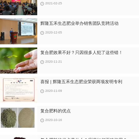
2021-02-25
辉隆五禾生态肥业举办销售团队竞聘活动
2020-12-05
复合肥效果不好？只因很多人犯了这些错！
2020-11-21
喜报 | 辉隆五禾生态肥业荣获两项发明专利
2020-11-09
复合肥料的优点
2020-10-16