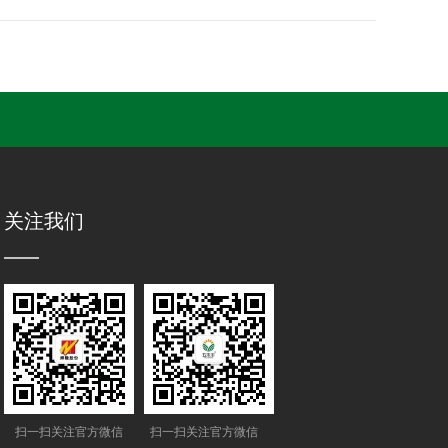
关注我们
扫一扫关注官方微信
扫一扫关注官方微信