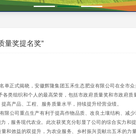
质量奖提名奖”
奖名单正式揭晓，安徽辉隆集团五禾生态肥业有限公司在全市众
各类组织和个人的最高荣誉，包括市政府质量奖和市政府质量
，提高产品、工程、服务质量水平，持续提升经营业绩。
限公司重点生产有利于提高作物品质、改良土壤结构、减少环
能力，服务现代农业。此次获奖充分彰显了公司的综合实力和
质量和效益的双提升，为农业服务、乡村振兴贡献出五禾的力