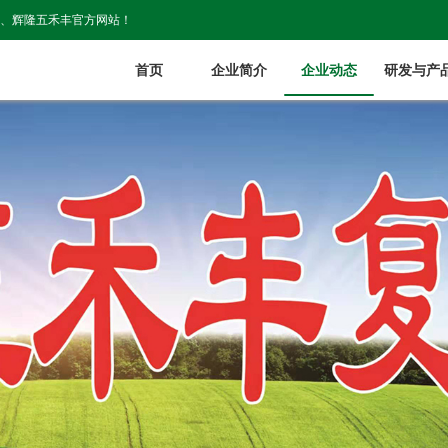
业、辉隆五禾丰官方网站！
首页
企业简介
企业动态
研发与产