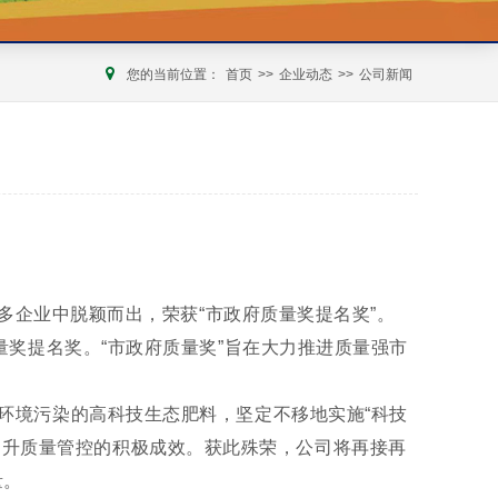
您的当前位置：
首页
>>
企业动态
>>
公司新闻
多企业中脱颖而出，荣获“市政府质量奖提名奖”。
奖提名奖。“市政府质量奖”旨在大力推进质量强市
境污染的高科技生态肥料，坚定不移地实施“科技
提升质量管控的积极成效。获此殊荣，公司将再接再
量。